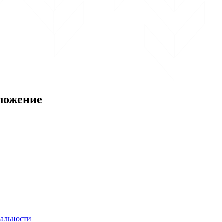
ложение
альности