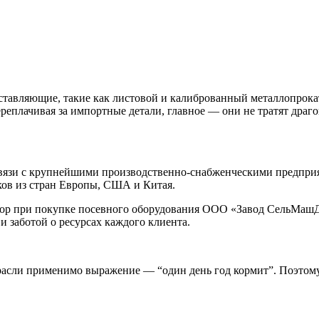
ставляющие, такие как листовой и калиброванный металлопрокат
ереплачивая за импортные детали, главное — они не тратят дра
 связи с крупнейшими производственно-снабженческими предпр
ов из стран Европы, США и Китая.
ор при покупке посевного оборудования ООО «Завод СельМашДет
 заботой о ресурсах каждого клиента.
 отрасли применимо выражение — “один день год кормит”. Поэтом