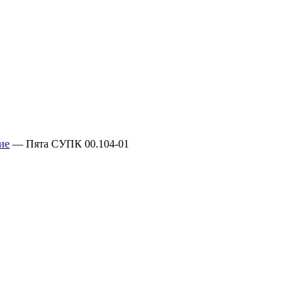
ие
—
Пята СУПК 00.104-01