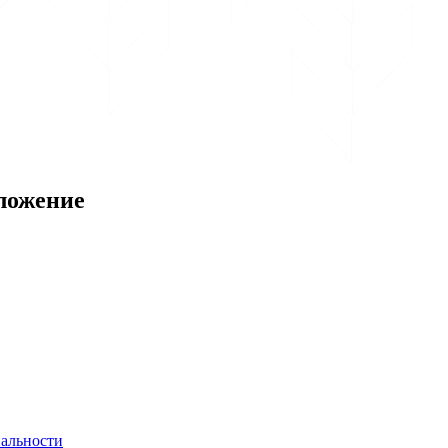
ложение
альности