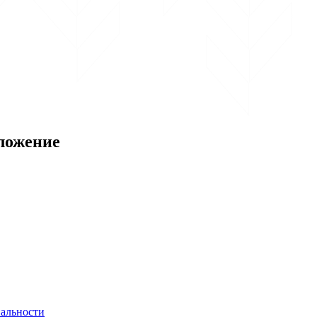
ложение
альности